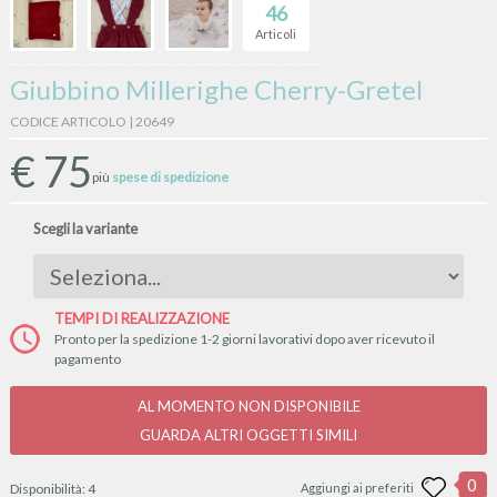
46
Articoli
Giubbino Millerighe Cherry-Gretel
CODICE ARTICOLO | 20649
€
75
più
spese di spedizione
Scegli la variante
TEMPI DI REALIZZAZIONE
Pronto per la spedizione 1-2 giorni lavorativi dopo aver ricevuto il
pagamento
AL MOMENTO NON DISPONIBILE
GUARDA ALTRI OGGETTI SIMILI
0
Disponibilità:
4
Aggiungi ai preferiti