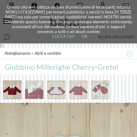
0
Questo sito web utilizza cookies di profilazione di terze parti; tuttavia
NON LI UTILIZZIAMO per inviarti pubblicita' e servizi in linea DI TERZE
PARTI ma solo per comunicazioni e pubblicita' inerenti i NOSTRI servizi.
Chiudendo questo banner o cliccando qualunque elemento sottostante,
acconsenti all'uso dei cookies. Se vuoi saperne di piu' o negare il
consenso a tutti o ad alcuni cookies
CLICCA QUI
OK
ACCEDI
|
REGISTRATI

Abbigliamento
»
Abiti e vestitini
Giubbino Millerighe Cherry-Gretel