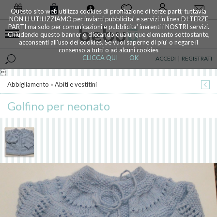
0
Questo sito web utilizza cookies di profilazione di terze parti; tuttavia
NON LI UTILIZZIAMO per inviarti pubblicita' e servizi in linea DI TERZE
PARTI ma solo per comunicazioni e pubblicita' inerenti i NOSTRI servizi.
Chiudendo questo banner o cliccando qualunque elemento sottostante,
acconsenti all'uso dei cookies. Se vuoi saperne di piu' o negare il
consenso a tutti o ad alcuni cookies
CLICCA QUI
OK
ACCEDI
|
REGISTRATI

Abbigliamento
»
Abiti e vestitini
Golfino per neonato