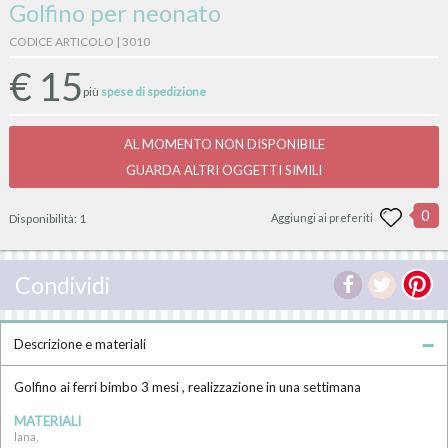
Golfino per neonato
CODICE ARTICOLO | 3010
€
15
più
spese di spedizione
AL MOMENTO NON DISPONIBILE
GUARDA ALTRI OGGETTI SIMILI
0
Disponibilità:
1
Aggiungi ai preferiti
Condividi
Descrizione e materiali
Golfino ai ferri bimbo 3 mesi , realizzazione in una settimana
MATERIALI
lana,