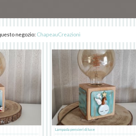
i questo negozio:
ChapeauCreazioni
Lampada pensieri di luce