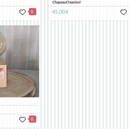
ChapeauCreazioni
0
45.00 €
0