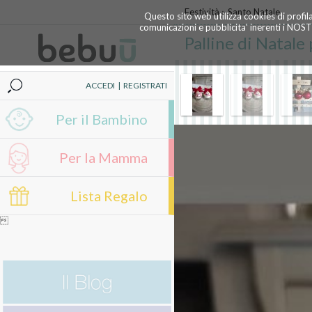
Festività
»
Santo Natale
Questo sito web utilizza cookies di profil
comunicazioni e pubblicita' inerenti i NOS
Palline di Natale
ACCEDI
|
REGISTRATI
Per il Bambino
Per la Mamma
Lista Regalo
