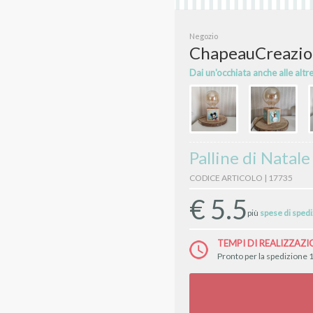
Negozio
ChapeauCreazio
Dai un'occhiata anche alle altr
Palline di Natal
CODICE ARTICOLO | 17735
€
5.5
più
spese di sped
TEMPI DI REALIZZAZI
Pronto per la spedizione 1