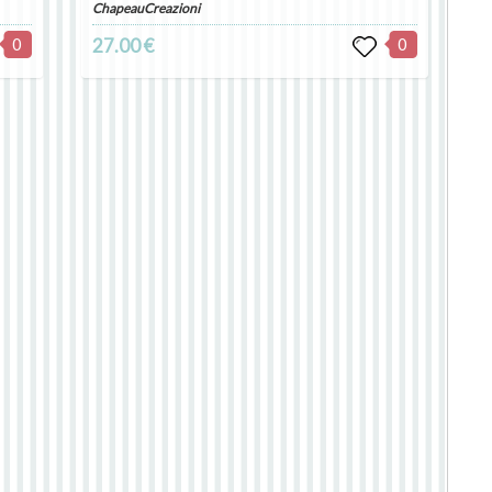
ChapeauCreazioni
0
27.00 €
0