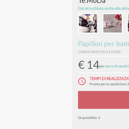
Te.MoDa
Dai un'occhiata anche alle altr
Papillon per bam
CODICE ARTICOLO | 13292
€
14
più
spese di spediz
TEMPI DI REALIZZAZI
Pronto per la spedizione 3
Disponibilità:
3