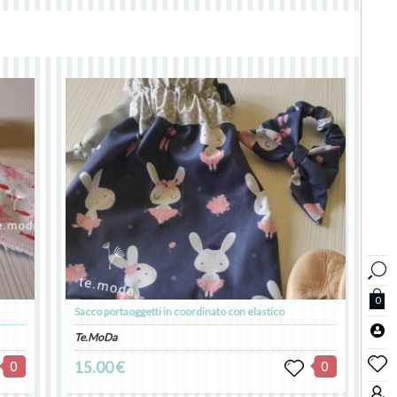
0
Sacco portaoggetti in coordinato con elastico
Te.MoDa
0
15.00 €
0