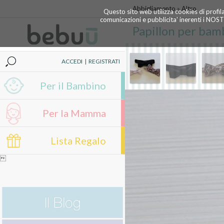
Abbigliamento
»
Altro
Questo sito web utilizza cookies di profil
comunicazioni e pubblicita' inerenti i NOS
Papillon per bam
ACCEDI
|
REGISTRATI
Per il Bambino
Per la Mamma
Lista Regalo
