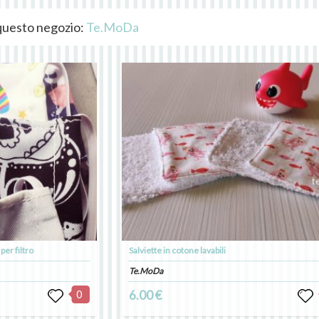
i questo negozio:
Te.MoDa
er filtro
Salviette in cotone lavabili
Te.MoDa
0
6.00 €