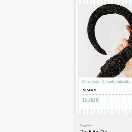
Cerchietto in tessuto imbottito
Te.MoDa
15.00 €
Negozio