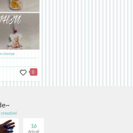
on stampa
0
de~
e creazioni
16
Articoli