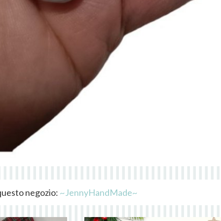
i questo negozio:
~JennyHandMade~