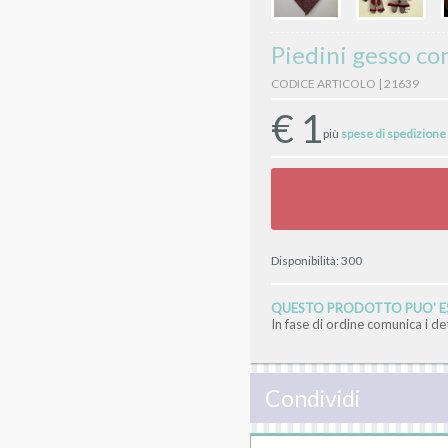
Piedini gesso c
CODICE ARTICOLO | 21639
€
1
più
spese di spedizione
Disponibilità:
300
QUESTO PRODOTTO PUO' ES
In fase di ordine comunica i d
Condividi