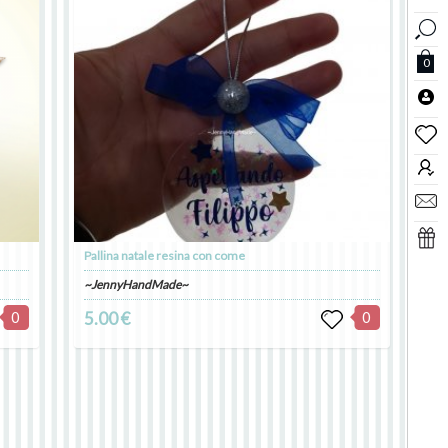
0
Pallina natale resina con come
~JennyHandMade~
0
5.00 €
0