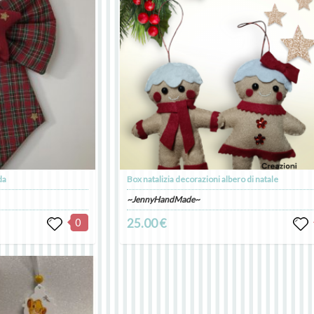
da
Box natalizia decorazioni albero di natale
~JennyHandMade~
0
25.00 €