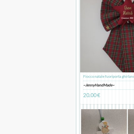
Fiocco natale fuoriporta ghirlan
~JennyHandMade~
20.00 €