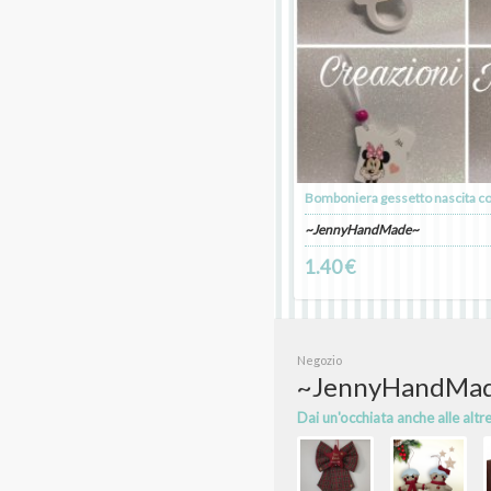
Bomboniera gessetto nascita c
~JennyHandMade~
1.40 €
Negozio
~JennyHandMa
Dai un'occhiata anche alle altr