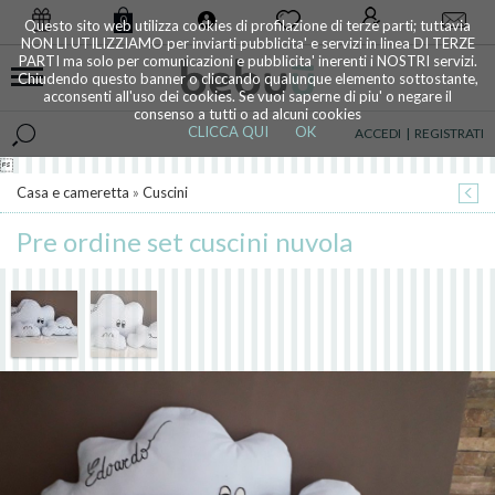
0
Questo sito web utilizza cookies di profilazione di terze parti; tuttavia
NON LI UTILIZZIAMO per inviarti pubblicita' e servizi in linea DI TERZE
PARTI ma solo per comunicazioni e pubblicita' inerenti i NOSTRI servizi.
Chiudendo questo banner o cliccando qualunque elemento sottostante,
acconsenti all'uso dei cookies. Se vuoi saperne di piu' o negare il
consenso a tutti o ad alcuni cookies
CLICCA QUI
OK
ACCEDI
|
REGISTRATI

Casa e cameretta
»
Cuscini
Pre ordine set cuscini nuvola