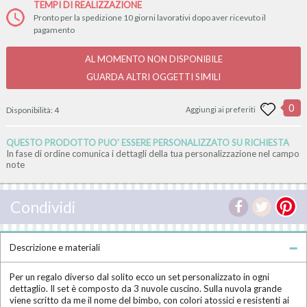
TEMPI DI REALIZZAZIONE
Pronto per la spedizione 10 giorni lavorativi dopo aver ricevuto il
pagamento
AL MOMENTO NON DISPONIBILE
GUARDA ALTRI OGGETTI SIMILI
0
Disponibilità:
4
Aggiungi ai preferiti
QUESTO PRODOTTO PUO' ESSERE PERSONALIZZATO SU RICHIESTA
In fase di ordine comunica i dettagli della tua personalizzazione nel campo
note
Condividi
Descrizione e materiali
Per un regalo diverso dal solito ecco un set personalizzato in ogni
dettaglio. Il set è composto da 3 nuvole cuscino. Sulla nuvola grande
viene scritto da me il nome del bimbo, con colori atossici e resistenti ai