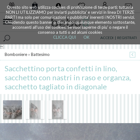
0
Questo sito web utilizza cookies di profilazione di terze parti; tuttavia
NON LI UTILIZZIAMO per inviarti pubblicita' e servizi in linea DI TERZE
PARTI ma solo per comunicazioni e pubblicita' inerenti i NOSTRI servizi.
Chiudendo questo banner o cliccando qualunque elemento sottostante,
acconsenti all'uso dei cookies. Se vuoi saperne di piu' o negare il
consenso a tutti o ad alcuni cookies
CLICCA QUI
OK
ACCEDI
|
REGISTRATI

Bomboniere
»
Battesimo
Sacchettino porta confetti in lino,
sacchetto con nastri in raso e organza,
sacchetto tagliato in diagonale