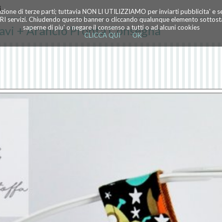
i
azione di terze parti; tuttavia NON LI UTILIZZIAMO per inviarti pubblicita' e 
TRI servizi. Chiudendo questo banner o cliccando qualunque elemento sottostan
avi + Arancio Pronta Consegna
saperne di piu' o negare il consenso a tutti o ad alcuni cookies
CLICCA QUI
OK