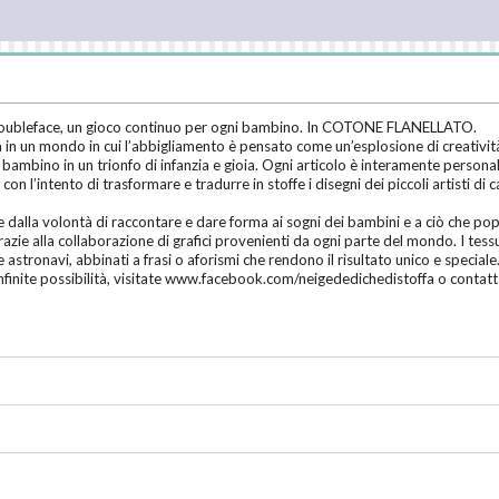
oubleface, un gioco continuo per ogni bambino. In COTONE FLANELLATO.
in un mondo in cui l’abbigliamento è pensato come un’esplosione di creatività: gl
 bambino in un trionfo di infanzia e gioia. Ogni articolo è interamente personali
n l’intento di trasformare e tradurre in stoffe i disegni dei piccoli artisti di
dalla volontà di raccontare e dare forma ai sogni dei bambini e a ciò che popol
razie alla collaborazione di grafici provenienti da ogni parte del mondo. I tessu
e astronavi, abbinati a frasi o aforismi che rendono il risultato unico e speciale
e infinite possibilità, visitate www.facebook.com/neigededichedistoffa o conta