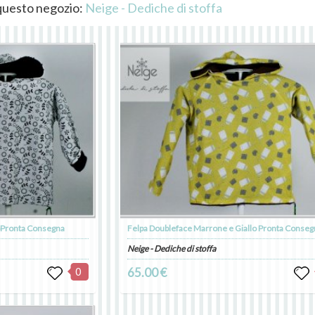
i questo negozio:
Neige - Dediche di stoffa
oPronta Consegna
Felpa Doubleface Marrone e Giallo Pronta Conseg
Neige - Dediche di stoffa
0
65.00 €