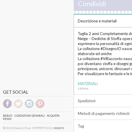
Condividi
Descrizione e materiali
Taglia 2 anni Completamente d
Neige – Dediche di Stoffa opera 
esprimere la personalità di ogni
La collezione #DisegnoIO nasce co
elaborate ed uniche
La collezione #ViRacconto nasce 
poi diventano stoffa e disegni g
principesse, unicorni, dinosauri 
Per visualizzare le fantasie e l
MATERIALI
cotone,
GET SOCIAL
Spedizioni
Metodi di pagamento richiesti
BEBUÙ
CONDIZIONI GENARALI
ACQUISTA
VENDI
Tag
© 2022 Bebuù | P.iva: 09999971212 |
CREDITS