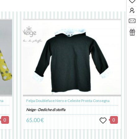
na
Felpa Doubleface Nero e Celeste Pronta Consegna
Neige - Dediche di stoffa
0
65.00 €
0