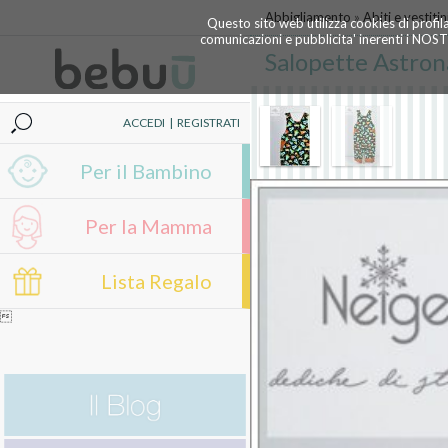
Abbigliamento
»
Abiti e vestitin
Questo sito web utilizza cookies di profil
comunicazioni e pubblicita' inerenti i NOS
Salopette Astron
ACCEDI
|
REGISTRATI
Per il Bambino
Per la Mamma
Lista Regalo
