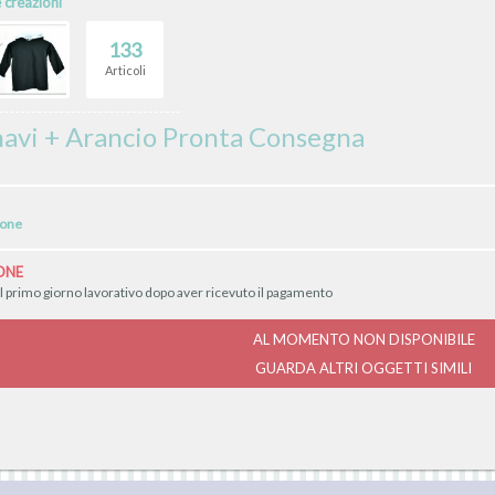
e creazioni
133
Articoli
navi + Arancio Pronta Consegna
ione
ONE
il primo giorno lavorativo dopo aver ricevuto il pagamento
AL MOMENTO NON DISPONIBILE
GUARDA ALTRI OGGETTI SIMILI