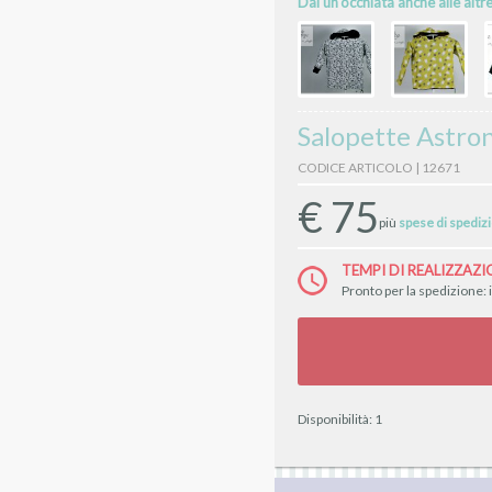
Dai un'occhiata anche alle altr
Salopette Astro
CODICE ARTICOLO | 12671
€
75
più
spese di spediz
TEMPI DI REALIZZAZI
Pronto per la spedizione: 
Disponibilità:
1