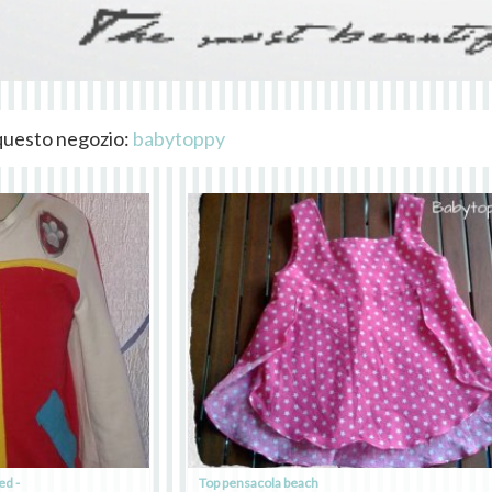
i questo negozio:
babytoppy
ed -
Top pensacola beach