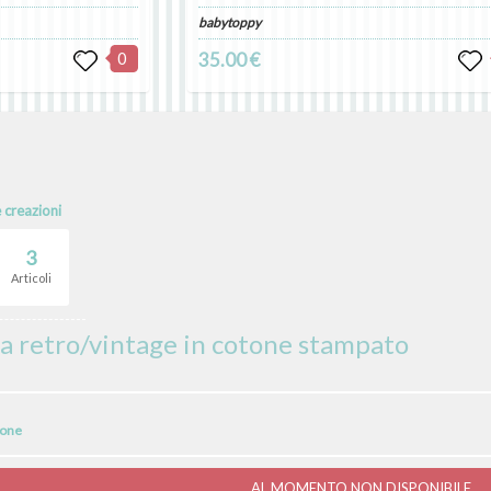
babytoppy
0
35.00 €
e creazioni
3
Articoli
a retro/vintage in cotone stampato
ione
AL MOMENTO NON DISPONIBILE