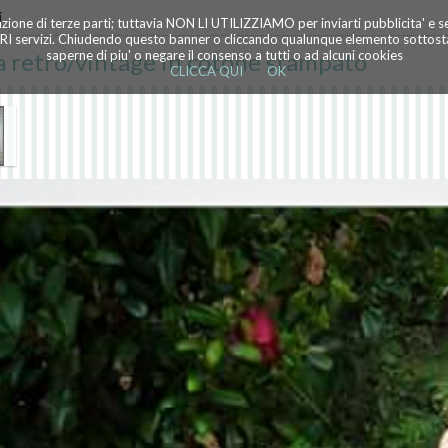
i
azione di terze parti; tuttavia NON LI UTILIZZIAMO per inviarti pubblicita' e 
TRI servizi. Chiudendo questo banner o cliccando qualunque elemento sottostan
a retro/vintage in cotone stampato
saperne di piu' o negare il consenso a tutti o ad alcuni cookies
CLICCA QUI
OK