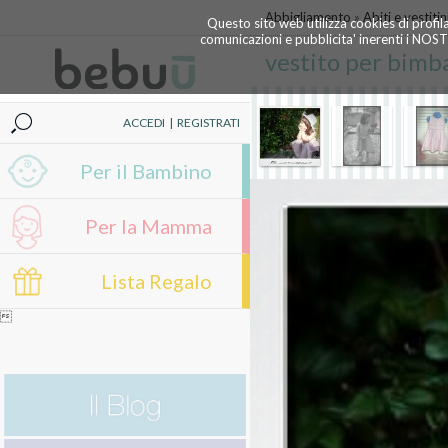
Abbigliamento
»
Abiti e vestitin
Questo sito web utilizza cookies di profil
comunicazioni e pubblicita' inerenti i NOS
vestito per bimb
ACCEDI
|
REGISTRATI
Per il Bambino
Per la Mamma
Lista Regalo
