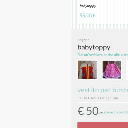
babytoppy
55.00 €
Negozio
babytoppy
Dai un'occhiata anche alle altr
vestito per bimb
CODICE ARTICOLO | 1344
€
50
più
spese di spediz