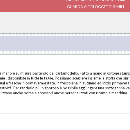
GUARDA ALTRI OGGETTI SIMILI
 mano e su misura partendo dal cartamodello. Fatto a mano in cotone stampato
e . disponibile in tutte le taglie. Possiamo scegliere insieme la stoffa che pi
sual e fresche in primavera/estate, in frescolana in autunno ed inizio primavera
festività. Per renderlo piu' vaporoso è possibile aggiungere una sottogonna ven
ealizzano anche borse e accessori anche personalizzati con ricamo a macchina.