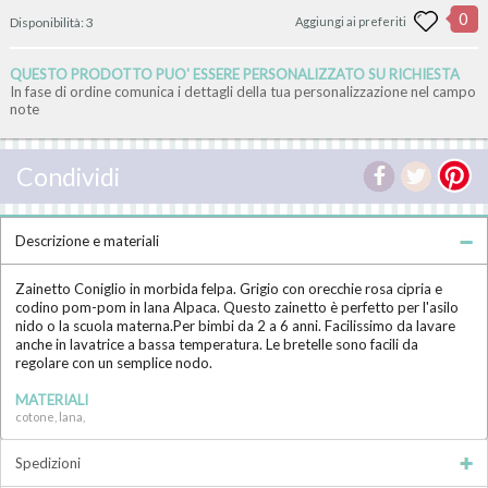
0
Disponibilità:
3
Aggiungi ai preferiti
QUESTO PRODOTTO PUO' ESSERE PERSONALIZZATO SU RICHIESTA
In fase di ordine comunica i dettagli della tua personalizzazione nel campo
note
Condividi
Descrizione e materiali
Zainetto Coniglio in morbida felpa. Grigio con orecchie rosa cipria e
codino pom-pom in lana Alpaca. Questo zainetto è perfetto per l'asilo
nido o la scuola materna.Per bimbi da 2 a 6 anni. Facilissimo da lavare
anche in lavatrice a bassa temperatura. Le bretelle sono facili da
regolare con un semplice nodo.
MATERIALI
cotone, lana,
Spedizioni