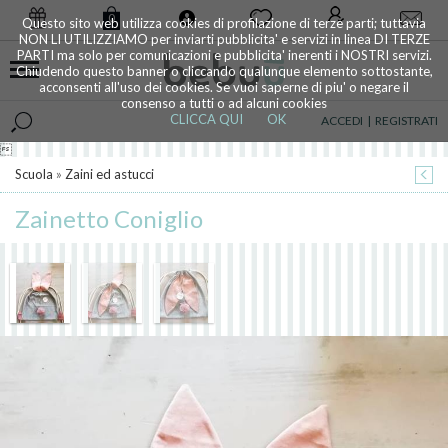
0
Questo sito web utilizza cookies di profilazione di terze parti; tuttavia
NON LI UTILIZZIAMO per inviarti pubblicita' e servizi in linea DI TERZE
PARTI ma solo per comunicazioni e pubblicita' inerenti i NOSTRI servizi.
Chiudendo questo banner o cliccando qualunque elemento sottostante,
acconsenti all'uso dei cookies. Se vuoi saperne di piu' o negare il
consenso a tutti o ad alcuni cookies
CLICCA QUI
OK
ACCEDI
|
REGISTRATI

Scuola
»
Zaini ed astucci
Zainetto Coniglio