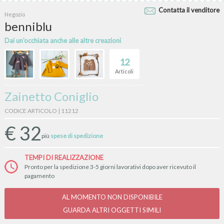
Contatta il venditore
Negozio
benniblu
Dai un'occhiata anche alle altre creazioni
12
Articoli
Zainetto Coniglio
CODICE ARTICOLO | 11212
€
32
più
spese di spedizione
TEMPI DI REALIZZAZIONE
Pronto per la spedizione 3-5 giorni lavorativi dopo aver ricevuto il
pagamento
AL MOMENTO NON DISPONIBILE
GUARDA ALTRI OGGETTI SIMILI