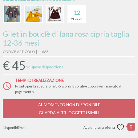
12
Articoli
Gilet in bouclè di lana rosa cipria taglia
12-36 mesi
CODICE ARTICOLO | 11668
€
45
più
spese di spedizione
TEMPI DI REALIZZAZIONE
Pronto per la spedizione 3-5 giorni lavorativi dopo aver ricevuto il
pagamento
AL MOMENTO NON DISPONIBILE
GUARDA ALTRI OGGETTI SIMILI
0
Disponibilità:
2
Aggiungi ai preferiti