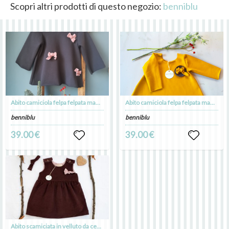
Scopri altri prodotti di questo negozio:
benniblu
Abito camiciola felpa felpata manica lunga grigio topo senape
Abito camiciola felpa felpata manica lunga giallo senape
benniblu
benniblu
39.00 €
39.00 €
Abito scamiciata in velluto da cerimonia 12/24 mesi