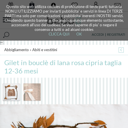
0
Questo sito web utilizza cookies di profilazione di terze parti; tuttavia
NON LI UTILIZZIAMO per inviarti pubblicita' e servizi in linea DI TERZE
PARTI ma solo per comunicazioni e pubblicita' inerenti i NOSTRI servizi.
Chiudendo questo banner o cliccando qualunque elemento sottostante,
acconsenti all'uso dei cookies. Se vuoi saperne di piu' o negare il
consenso a tutti o ad alcuni cookies
CLICCA QUI
OK
ACCEDI
|
REGISTRATI

Abbigliamento
»
Abiti e vestitini
Gilet in bouclè di lana rosa cipria taglia
12-36 mesi