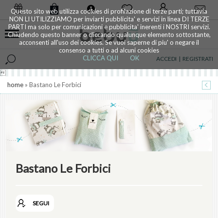
0
Questo sito web utilizza cookies di profilazione di terze parti; tuttavia
NON LI UTILIZZIAMO per inviarti pubblicita' e servizi in linea DI TERZE
PARTI ma solo per comunicazioni e pubblicita' inerenti i NOSTRI servizi.
Chiudendo questo banner o cliccando qualunque elemento sottostante,
acconsenti all'uso dei cookies. Se vuoi saperne di piu' o negare il
consenso a tutti o ad alcuni cookies
CLICCA QUI
OK
ACCEDI
|
REGISTRATI

home
» Bastano Le Forbici
Bastano Le Forbici
SEGUI