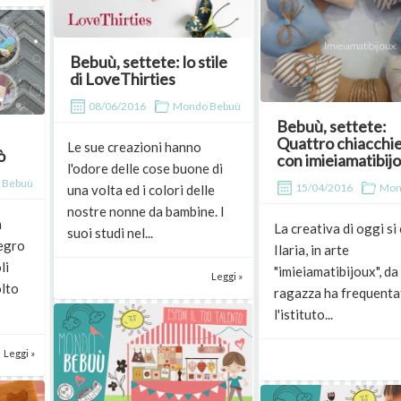
Bebuù, settete: lo stile
di LoveThirties
08/06/2016
Mondo Bebuù
Bebuù, settete:
Quattro chiacchi
Le sue creazioni hanno
ò
con imieiamatibij
l'odore delle cose buone di
 Bebuù
15/04/2016
Mon
una volta ed i colori delle
nostre nonne da bambine. I
n
La creativa di oggi si
suoi studi nel...
legro
Ilaria, in arte
li
"imieiamatibijoux", da
Leggi »
olto
ragazza ha frequent
l'istituto...
Leggi »