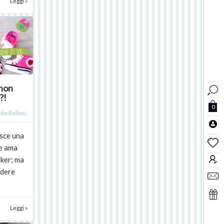
Leggi »
.non
?!
0
do Bebuù
isce una
 e ama
iker; ma
ndere
Leggi »