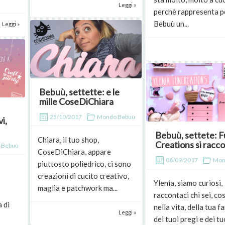
Leggi »
perchè rappresenta p
Bebuù un...
Leggi »
Bebuù, settette: e le
mille CoseDiChiara
25/10/2017
Mondo Bebuù
i,
Bebuù, settete: 
Chiara, il tuo shop,
Creations si racc
 Bebuù
CoseDiChiara, appare
08/09/2017
Mon
piuttosto poliedrico, ci sono
creazioni di cucito creativo,
Ylenia, siamo curiosi,
maglia e patchwork ma...
raccontaci chi sei, cos
 di
nella vita, della tua f
Leggi »
dei tuoi pregi e dei tuo