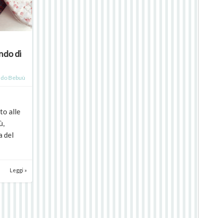
ndo di
do Bebuù
o alle
ù,
a del
Leggi »