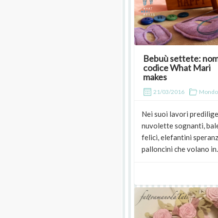
Bebuù settete: nom
codice What Mari
makes
21/03/2016
Mondo
Nei suoi lavori predilig
nuvolette sognanti, bal
felici, elefantini speran
palloncini che volano in..