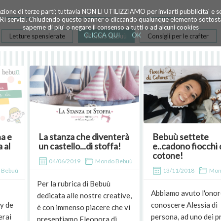
azione di terze parti; tuttavia NON LI UTILIZZIAMO per inviarti pubblicita' e 
TRI servizi. Chiudendo questo banner o cliccando qualunque elemento sottostan
saperne di piu' o negare il consenso a tutti o ad alcuni cookies
CLICCA QUI
OK
Letture spensierate
Mondo Bebuù
Consigli per le crafter
a e
La stanza che diventerà
Bebuù settete
 al
un castello...di stoffa!
e..cadono fiocchi 
cotone!
04/06/2019
Mondo Bebuù
 Bebuù
13/11/2018
Mon
Per la rubrica di Bebuù
Abbiamo avuto l'onor
dedicata alle nostre creative,
y de
conoscere Alessia di
è con immenso piacere che vi
erai
persona, ad uno dei p
presentiamo Eleonora di...