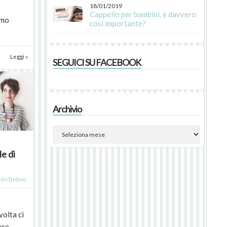
18/01/2019
Cappello per bambini, è davvero
amo
così importante?
Leggi »
SEGUICI SU FACEBOOK
Archivio
e di
do Bebuù
volta ci
ore