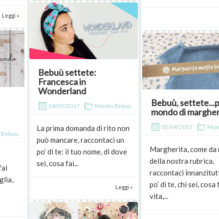
Leggi »
Bebuù settete:
Francesca in
Wonderland
Bebuù, settete...
04/05/2017
Mondo Bebuù
mondo di margher
05/04/2017
Mon
La prima domanda di rito non
 Bebuù
può mancare, raccontaci un
Margherita, come da 
po’ di te: il tuo nome, di dove
della nostra rubrica,
sei, cosa fai...
fai
raccontaci innanzitut
glia,
po’ di te, chi sei, cosa 
Leggi »
vita,...