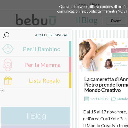
Home »
Il blog
Questo sito web utilizza cookies di profil
comunicazioni e pubblicita' inerenti i NOS
Il Blog
Eventi
ACCEDI
|
REGISTRATI
Per il Bambino
Per la Mamma
La cameretta di Ann
Lista Regalo
Pietro prende forma
Mondo Creativo

12/11/2019
Mondo
Dal 15 al 17 novembre,
nell'area CraftYourPart
Il Mondo Creativo trov