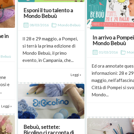
Esponi il tuo talento a
Mondo Bebuù
08/03/2016
Mondo Bebuù
e in
In arrivo a Pompei
Il 28 e 29 maggio, a Pompei,
Mondo Bebuù
si terrà la prima edizione di
01/03/2016
Mon
Mondo Bebuù, il primo
 Bebuù
evento, in Campania, che...
Ed ora annotate ques
e
informazioni: 28 e 29
Leggi »
ene
maggio, nell’affascin
zosi e
Città di Pompei si sv
.
Mondo...
Leggi »
Bebuù, settete:
Bicolino ci racconta di