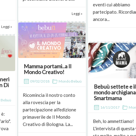
eventi cui abbiamo
partecipato. Ricordi
Leggi »
ancora...
Leggi »
Mamma portami..a Il
Mondo Creativo!
neri
09/02/2018
Mondo Bebuù
n Di
Bebuù settete e il
mondo archigianal
Ricomincia il nostro conto
Smartmama
 Bebuù
alla rovescia per la
16/11/2017
Mon
partecipazione all'edizione
 è:
primaverile de Il Mondo
arlo".
Beh, lo ammettiamo!
Creativo di Bologna. La...
trova
L'intervista di questa 
sta molto, molto a cu