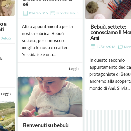
sé
01/02/2016
Mondo Bebuù
o a
Bebuù, settete:
Altro appuntamento per la
ti
conosciamo Il Mo
nostra rubrica: Bebuù
Ami
 Bebuù
settete, per conoscere
17/01/2016
Mon
meglio le nostre crafter.
Yessidaire è una...
la
In questo secondo
e
appuntamento dedicat
Leggi »
protagoniste di Bebu
andremo alla scopert
mondo di Ami. Silvia...
Leggi »
Benvenuti su bebuù