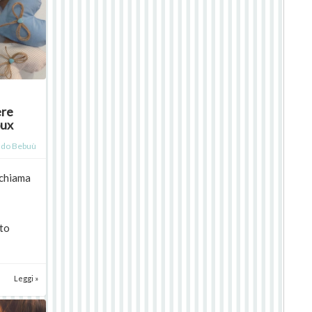
ere
oux
do Bebuù
 chiama
ato
Leggi »