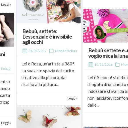
Leggi »
Bebuù, settete:
L'essenziale è invisibile
agli occhi
Bebuù settete e.
25/01/2017
Mondo Bebuù
oni
voglio mica la luna
Lei è Rosa, un'artista a 360°.
10/11/2016
Mon
 Bebuù
La sua arte spazia dal cucito
creativo alla pittura, dal
Lei è Simona! si defin
dentro
ricamo alla pittura...
drogata di uncinetto
quando
indossare stivali da b
 carta
non lasciatevi confo
Leggi »
trice;
dalle...
Leggi »