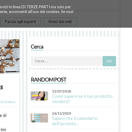
servizi in linea DI TERZE PARTI ma solo per
te, acconsenti all'uso dei cookies. Se vuoi
Parola agli esperti
Amici dal web
Cerca
RANDOM POST
di
31/07/2018
Come sapere se il tuo prodotto
venderà?
do Bebuù
26/11/2020
e di
Sapevi che il calendario
dell'avvento...
rimi