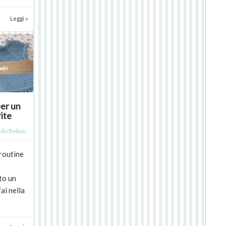
Leggi »
per un
ite
do Bebuù
routine
to un
fai nella