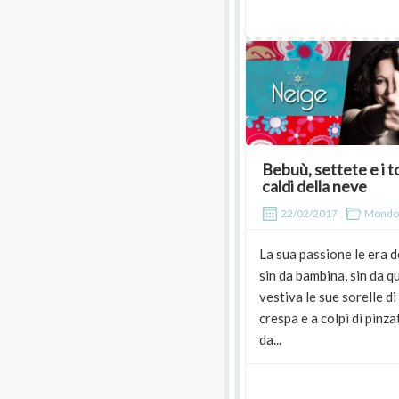
Bebuù, settete e i t
caldi della neve
22/02/2017
Mondo
La sua passione le era 
sin da bambina, sin da 
vestiva le sue sorelle di
crespa e a colpi di pinza
da...