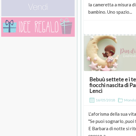
la cameretta a misura di
bambino. Uno spazio...
Bebuù settete e i te
fiocchi nascita di Pa
Lenci
16/05/2018
Mondo
L'aforisma della sua vita
"Se puoi sognarlo, puoi f
E Barbara di notte si ri
spesso a...