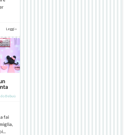
er
Leggi »
Fun
onta
do Bebuù
a fai
amiglia,
i...