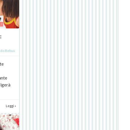
:
do Bebuù
te
ante
olgerà
Leggi »