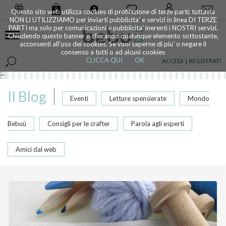
0
Questo sito web utilizza cookies di profilazione di terze parti; tuttavia
NON LI UTILIZZIAMO per inviarti pubblicita' e servizi in linea DI TERZE
PARTI ma solo per comunicazioni e pubblicita' inerenti i NOSTRI servizi.
Chiudendo questo banner o cliccando qualunque elemento sottostante,
acconsenti all'uso dei cookies. Se vuoi saperne di piu' o negare il
consenso a tutti o ad alcuni cookies
CLICCA QUI
OK
ACCEDI
|
REGISTRATI

Il Blog
Eventi
Letture spensierate
Mondo
Bebuù
Consigli per le crafter
Parola agli esperti
Amici dal web