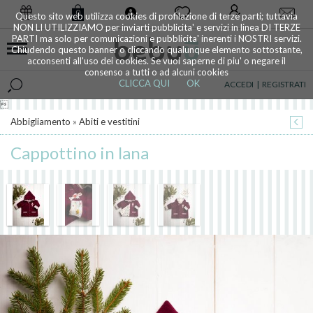
0
Questo sito web utilizza cookies di profilazione di terze parti; tuttavia
NON LI UTILIZZIAMO per inviarti pubblicita' e servizi in linea DI TERZE
PARTI ma solo per comunicazioni e pubblicita' inerenti i NOSTRI servizi.
Chiudendo questo banner o cliccando qualunque elemento sottostante,
acconsenti all'uso dei cookies. Se vuoi saperne di piu' o negare il
consenso a tutti o ad alcuni cookies
CLICCA QUI
OK
ACCEDI
|
REGISTRATI

Abbigliamento
»
Abiti e vestitini
Cappottino in lana