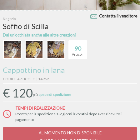
Contatta il venditore
Negozio
Soffio di Scilla
Dai un'occhiata anche alle altre creazioni
90
Articoli
Cappottino in lana
CODICE ARTICOLO | 14962
€
120
più
spese di spedizione
TEMPI DI REALIZZAZIONE
Pronto per la spedizione 1-2 giorni lavorativi dopo aver ricevuto il
pagamento
AL MOMENTO NON DISPONIBILE