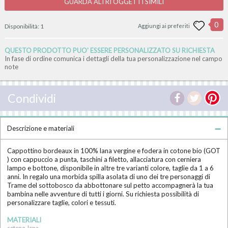
GUARDA ALTRI OGGETTI SIMILI
0
Disponibilità:
1
Aggiungi ai preferiti
QUESTO PRODOTTO PUO' ESSERE PERSONALIZZATO SU RICHIESTA
In fase di ordine comunica i dettagli della tua personalizzazione nel campo
note
Condividi
Descrizione e materiali
Cappottino bordeaux in 100% lana vergine e fodera in cotone bio (GOT
) con cappuccio a punta, taschini a filetto, allacciatura con cerniera
lampo e bottone, disponibile in altre tre varianti colore, taglie da 1 a 6
anni. In regalo una morbida spilla asolata di uno dei tre personaggi di
Trame del sottobosco da abbottonare sul petto accompagnerà la tua
bambina nelle avventure di tutti i giorni. Su richiesta possibilità di
personalizzare taglie, colori e tessuti.
MATERIALI
cotone, lana,