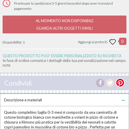
Pronto per la spedizione 3-5 giorni lavorativi dopo aver ricevuto il
pagamento
AL MOMENTO NON DISPONIBILE
GUARDA ALTRI OGGETTI SIMILI
0
Disponibilità:
1
Aggiungi ai preferiti
QUESTO PRODOTTO PUO' ESSERE PERSONALIZZATO SU RICHIESTA
In fase di ordine comunica i dettagli della tua personalizzazione nel campo
note
Condividi
Descrizione e materiali
Questo completino taglia 0-3 mesi è composto da una camicetta di
cotone biologico bianca con manichette a volant in pizzo di cotone e
chiusura a Kimono più pratica per la vestibilità dei neonati e culotte
copri pannolino in mussolina di cotone bio e pizzo . Perfetta per un