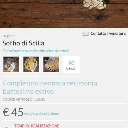
Contatta il venditore
Negozio
Soffio di Scilla
Dai un'occhiata anche alle altre creazioni
90
Articoli
Completino neonata cerimonia
battesimo estivo
CODICE ARTICOLO | 16242
€
45
più
spese di spedizione
TEMPI DI REALIZZAZIONE