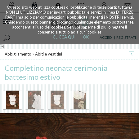
0
Questo sito web utilizza cookies di profilazione di terze parti; tuttavia
NON LI UTILIZZIAMO per inviarti pubblicita' e servizi in linea DI TERZE
PARTI ma solo per comunicazioni e pubblicita' inerenti i NOSTRI servizi.
Chiudendo questo banner o cliccando qualunque elemento sottostante,
acconsenti all'uso dei cookies. Se vuoi saperne di piu' o negare il
consenso a tutti o ad alcuni cookies
CLICCA QUI
OK
ACCEDI
|
REGISTRATI

Abbigliamento
»
Abiti e vestitini
Completino neonata cerimonia
battesimo estivo