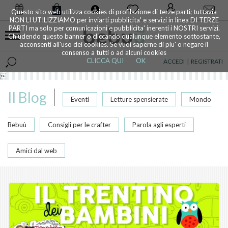
0
Questo sito web utilizza cookies di profilazione di terze parti; tuttavia
NON LI UTILIZZIAMO per inviarti pubblicita' e servizi in linea DI TERZE
PARTI ma solo per comunicazioni e pubblicita' inerenti i NOSTRI servizi.
Chiudendo questo banner o cliccando qualunque elemento sottostante,
acconsenti all'uso dei cookies. Se vuoi saperne di piu' o negare il
consenso a tutti o ad alcuni cookies
CLICCA QUI
OK
ACCEDI
|
REGISTRATI

Il Blog
Eventi
Letture spensierate
Mondo
Bebuù
Consigli per le crafter
Parola agli esperti
Amici dal web