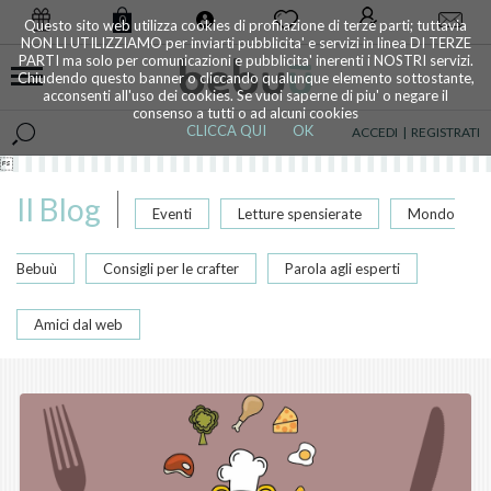
0
Questo sito web utilizza cookies di profilazione di terze parti; tuttavia
NON LI UTILIZZIAMO per inviarti pubblicita' e servizi in linea DI TERZE
PARTI ma solo per comunicazioni e pubblicita' inerenti i NOSTRI servizi.
Chiudendo questo banner o cliccando qualunque elemento sottostante,
acconsenti all'uso dei cookies. Se vuoi saperne di piu' o negare il
consenso a tutti o ad alcuni cookies
CLICCA QUI
OK
ACCEDI
|
REGISTRATI

Il Blog
Eventi
Letture spensierate
Mondo
Bebuù
Consigli per le crafter
Parola agli esperti
Amici dal web