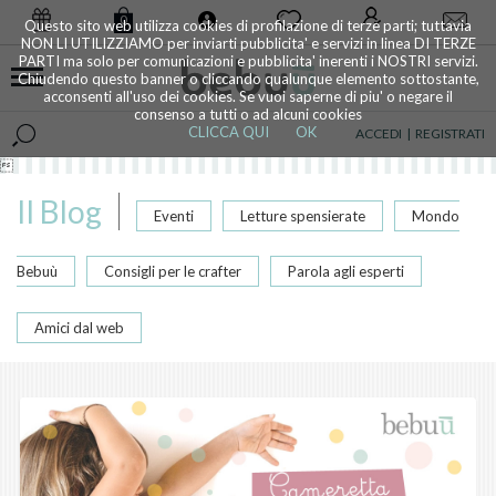
0
Questo sito web utilizza cookies di profilazione di terze parti; tuttavia
NON LI UTILIZZIAMO per inviarti pubblicita' e servizi in linea DI TERZE
PARTI ma solo per comunicazioni e pubblicita' inerenti i NOSTRI servizi.
Chiudendo questo banner o cliccando qualunque elemento sottostante,
acconsenti all'uso dei cookies. Se vuoi saperne di piu' o negare il
consenso a tutti o ad alcuni cookies
CLICCA QUI
OK
ACCEDI
|
REGISTRATI

Il Blog
Eventi
Letture spensierate
Mondo
Bebuù
Consigli per le crafter
Parola agli esperti
Amici dal web