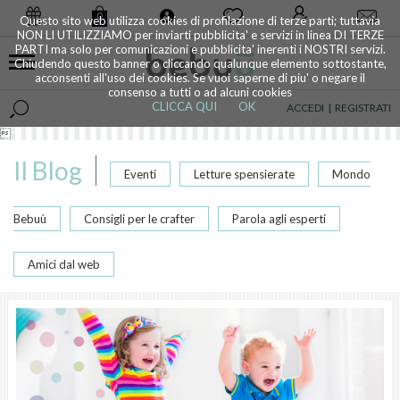
0
Questo sito web utilizza cookies di profilazione di terze parti; tuttavia
NON LI UTILIZZIAMO per inviarti pubblicita' e servizi in linea DI TERZE
PARTI ma solo per comunicazioni e pubblicita' inerenti i NOSTRI servizi.
Chiudendo questo banner o cliccando qualunque elemento sottostante,
acconsenti all'uso dei cookies. Se vuoi saperne di piu' o negare il
consenso a tutti o ad alcuni cookies
CLICCA QUI
OK
ACCEDI
|
REGISTRATI

Il Blog
Eventi
Letture spensierate
Mondo
Bebuù
Consigli per le crafter
Parola agli esperti
Amici dal web