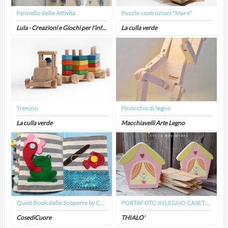
Pannello delle Attività
Puzzle costruzioni "Mare"
Lula - Creazioni e Giochi per l'infanzia artigianali
La culla verde
Trenino
Pinocchio di legno
La culla verde
Macchiavelli Arte Legno
Quiet Book delle Scoperte by CosediCuore
PORTAFOTO IN LEGNO CASETTA
CosediCuore
THIALO'