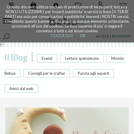
0
Questo sito web utilizza cookies di profilazione di terze parti; tuttavia
NON LI UTILIZZIAMO per inviarti pubblicita' e servizi in linea DI TERZE
PARTI ma solo per comunicazioni e pubblicita' inerenti i NOSTRI servizi.
Chiudendo questo banner o cliccando qualunque elemento sottostante,
acconsenti all'uso dei cookies. Se vuoi saperne di piu' o negare il
consenso a tutti o ad alcuni cookies
CLICCA QUI
OK
ACCEDI
|
REGISTRATI

Il Blog
Eventi
Letture spensierate
Mondo
Bebuù
Consigli per le crafter
Parola agli esperti
Amici dal web