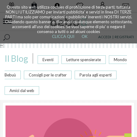
0
Questo sito web utilizza cookies di profilazione di terze parti; tuttavia
NON LI UTILIZZIAMO per inviarti pubblicita' e servizi in linea DI TERZE
PARTI ma solo per comunicazioni e pubblicita' inerenti i NOSTRI servizi.
Chiudendo questo banner o cliccando qualunque elemento sottostante,
acconsenti all'uso dei cookies. Se vuoi saperne di piu' o negare il
consenso a tutti o ad alcuni cookies
CLICCA QUI
OK
ACCEDI
|
REGISTRATI

Il Blog
Eventi
Letture spensierate
Mondo
Bebuù
Consigli per le crafter
Parola agli esperti
Amici dal web