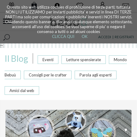
0
Questo sito web utilizza cookies di profilazione di terze parti; tuttavia
NON LI UTILIZZIAMO per inviarti pubblicita' e servizi in linea DI TERZE
PARTI ma solo per comunicazioni e pubblicita' inerenti i NOSTRI servizi.
Chiudendo questo banner o cliccando qualunque elemento sottostante,
acconsenti all'uso dei cookies. Se vuoi saperne di piu' o negare il
consenso a tutti o ad alcuni cookies
CLICCA QUI
OK
ACCEDI
|
REGISTRATI

Il Blog
Eventi
Letture spensierate
Mondo
Bebuù
Consigli per le crafter
Parola agli esperti
Amici dal web