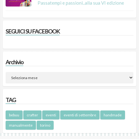
Passatempi e passioni..alla sua VI edizione
SEGUICI SU FACEBOOK
Archivio
TAG
bebuu
crafter
eventi
eventi di settembre
handmade
manualmente
torino