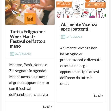
Abilmente Vicenza
apre i battenti!
Tutti a Foligno per
Week Hand -
14/10/2015
Festival del fatto a
mano
Abilmente Vicenza non
ha bisogno di
22/08/2015
presentazioni, è divenuto
Mamme, Papà, Nonne e
oramai uno degli
Zii, segnate in agenda!
appuntamenti più attesi
Manca meno di un mese
dell’anno da tutte le
al grande appuntamento
creat
con il festival
dell’handmade, che avrà
Leggi »
Leggi »