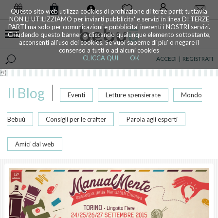
0
Questo sito web utilizza cookies di profilazione di terze parti; tuttavia
NON LI UTILIZZIAMO per inviarti pubblicita' e servizi in linea DI TERZE
PARTI ma solo per comunicazioni e pubblicita' inerenti i NOSTRI servizi.
Chiudendo questo banner o cliccando qualunque elemento sottostante,
acconsenti all'uso dei cookies. Se vuoi saperne di piu' o negare il
consenso a tutti o ad alcuni cookies
CLICCA QUI
OK
ACCEDI
|
REGISTRATI

Il Blog
Eventi
Letture spensierate
Mondo
Bebuù
Consigli per le crafter
Parola agli esperti
Amici dal web