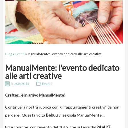
Blog
»
Eventi
» ManualMente: l'evento dedicato alle arti creative
ManualMente: l'evento dedicato
alle arti creative
31/08/2015
Eventi
Crafter…è in arrivo ManualMente!
Continua la nostra rubrica con gli “appuntamenti creativi” da non
perdere! Questa volta
Bebuu
vi segnala ManualMente…
Ed è così che, con l’evento del 2015, che si terrà dal
24 al 27