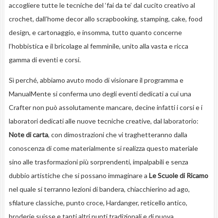
accogliere tutte le tecniche del ‘fai da te’ dal cucito creativo al
crochet, dall’home decor allo scrapbooking, stamping, cake, food
design, e cartonaggio, e insomma, tutto quanto concerne
l’hobbistica e il bricolage al femminile, unito alla vasta e ricca
gamma di eventi e corsi.
Sì perché, abbiamo avuto modo di visionare il programma e
ManualMente si conferma uno degli eventi dedicati a cui una
Crafter non può assolutamente mancare, decine infatti i corsi e i
laboratori dedicati alle nuove tecniche creative, dal laboratorio:
Note di carta
, con dimostrazioni che vi traghetteranno dalla
conoscenza di come materialmente si realizza questo materiale
sino alle trasformazioni più sorprendenti, impalpabili e senza
dubbio artistiche che si possano immaginare a
Le Scuole di Ricamo
nel quale si terranno lezioni di bandera, chiacchierino ad ago,
sfilature classiche, punto croce, Hardanger, reticello antico,
broderie suisse e tanti altri punti tradizionali e di nuova