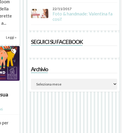
 Room
della
22/11/2017
Foto & handmade: Valentina fa
erette
così!
a...
Leggi »
SEGUICI SU FACEBOOK
Archivio
 sua
ti
o per