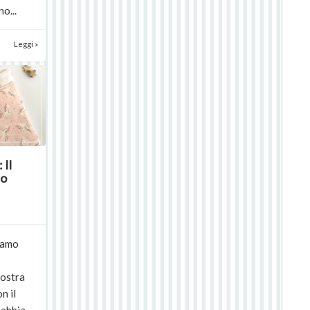
o...
Leggi »
 Il
co
tiamo
nostra
n il
abbia...