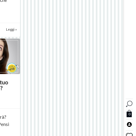
 che
Leggi »
 tuo
?
0
erà?
Pensi