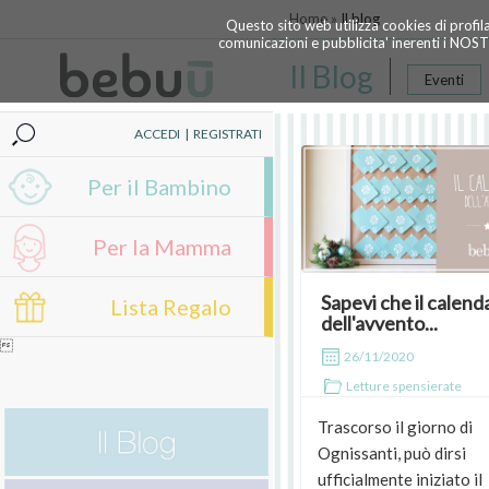
Home »
Il blog
Questo sito web utilizza cookies di profil
comunicazioni e pubblicita' inerenti i NOS
Il Blog
Eventi
ACCEDI
|
REGISTRATI
Per il Bambino
Per la Mamma
Sapevi che il calend
Lista Regalo
dell'avvento...

26/11/2020
Letture spensierate
Trascorso il giorno di
Ognissanti, può dirsi
ufficialmente iniziato il