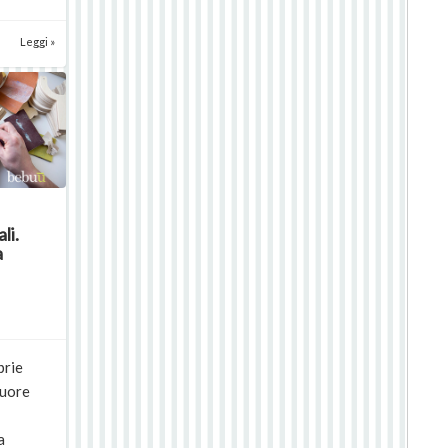
Leggi »
li.
a
prie
cuore
a