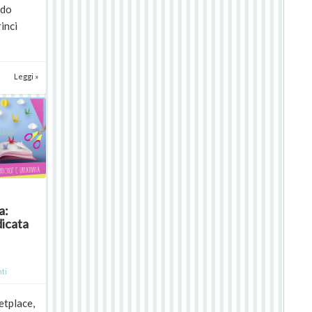
ido
inci
Leggi »
a:
dicata
ti
etplace,