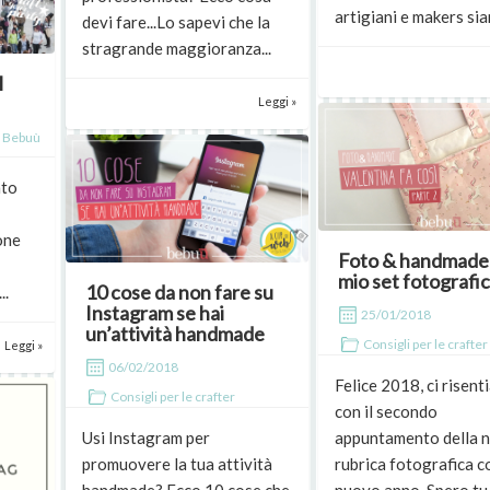
artigiani e makers sian
devi fare...Lo sapevi che la
stragrande maggioranza...
l
Leggi »
 Bebuù
nto
one
Foto & handmade:
mio set fotografi
10 cose da non fare su
..
Instagram se hai
25/01/2018
un’attività handmade
Consigli per le crafter
Leggi »
06/02/2018
Felice 2018, ci risen
Consigli per le crafter
con il secondo
Usi Instagram per
appuntamento della 
promuovere la tua attività
rubrica fotografica co
handmade? Ecco 10 cose che
nuovo anno. Spero tu 