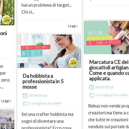
hai un problema di target...
Chi si...
Leggi »
ioni
Marcatura CE dei
uo
giocattoli artigiana
Come e quando v
 per
Da hobbista a
applicata.
. zero
professionista in 5
mosse
..
18/03/2018
Consigli per le crafter
09/04/2018
Leggi »
Consigli per le crafter
Bebuù non vende pro
creazioni ma tiene a 
Sei una crafter hobbista ma
che tutte le creazioni
sogni di diventare una
vendute sul portale d
professionista? Ecco cosa