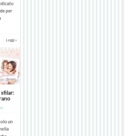
edicato
ade per
a
Leggi »
filar:
erano
ti
solo un
nella