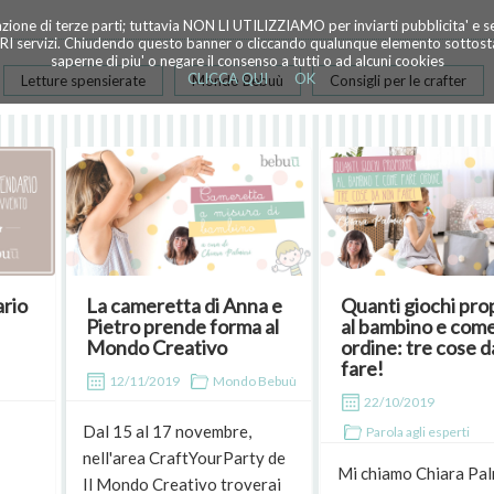
azione di terze parti; tuttavia NON LI UTILIZZIAMO per inviarti pubblicita' e 
TRI servizi. Chiudendo questo banner o cliccando qualunque elemento sottostan
saperne di piu' o negare il consenso a tutti o ad alcuni cookies
CLICCA QUI
OK
Letture spensierate
Mondo Bebuù
Consigli per le crafter
ario
La cameretta di Anna e
Quanti giochi pro
Pietro prende forma al
al bambino e come
Mondo Creativo
ordine: tre cose 
fare!
12/11/2019
Mondo Bebuù
22/10/2019
Dal 15 al 17 novembre,
Parola agli esperti
nell'area CraftYourParty de
Mi chiamo Chiara Pal
Il Mondo Creativo troverai