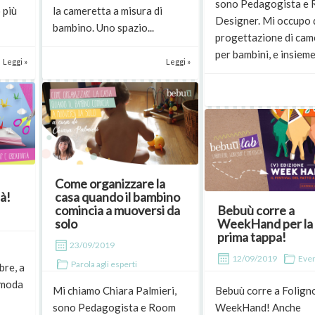
sono Pedagogista e
 più
la cameretta a misura di
Designer. Mi occupo 
bambino. Uno spazio...
progettazione di cam
per bambini, e insieme 
Leggi »
Leggi »
Come organizzare la
à!
casa quando il bambino
comincia a muoversi da
Bebuù corre a
solo
WeekHand per la
prima tappa!
23/09/2019
12/09/2019
Even
Parola agli esperti
bre, a
 moda
Mi chiamo Chiara Palmieri,
Bebuù corre a Folign
sono Pedagogista e Room
WeekHand! Anche