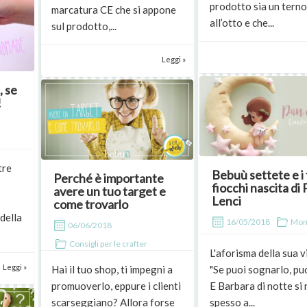
prodotto sia un tern
marcatura CE che si appone
all’otto e che...
sul prodotto,...
Leggi »
, se
!
tre
Bebuù settete e i
Perché è importante
fiocchi nascita di
avere un tuo target e
Lenci
come trovarlo
della
16/05/2018
Mon
06/06/2018
Consigli per le crafter
L'aforisma della sua v
Leggi »
Hai il tuo shop, ti impegni a
"Se puoi sognarlo, puo
promuoverlo, eppure i clienti
E Barbara di notte si 
scarseggiano? Allora forse
spesso a...