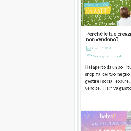
Perché le tue creaz
non vendono?
07/05/2018
Consigli per le crafter
Hai aperto da un po’ il t
shop, fai del tuo meglio
gestire i social, eppure..
vendite. Ti arriva giusto.