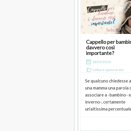
Cappello per bambin
davvero così
importante?
18/01/2019
Letture spensierate
Se qualcuno chiedesse 
una mamma una parola 
associare a -bambino- e
inverno-, certamente
un'altissima percentuale.