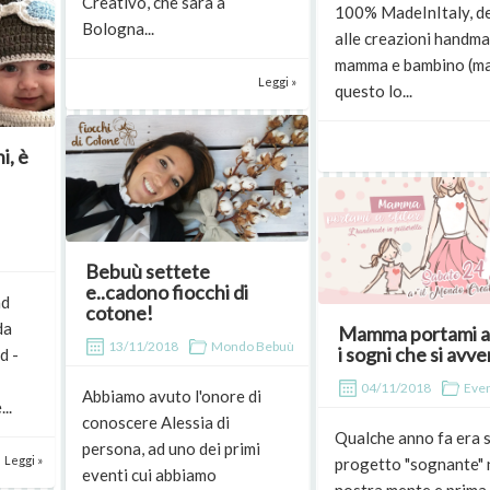
Creativo, che sarà a
100% MadeInItaly, d
Bologna...
alle creazioni handm
mamma e bambino (m
Leggi »
questo lo...
i, è
Bebuù settete
e..cadono fiocchi di
ad
cotone!
da
Mamma portami a s
13/11/2018
Mondo Bebuù
i sogni che si avv
d -
04/11/2018
Even
Abbiamo avuto l'onore di
..
conoscere Alessia di
Qualche anno fa era 
persona, ad uno dei primi
Leggi »
progetto "sognante" 
eventi cui abbiamo