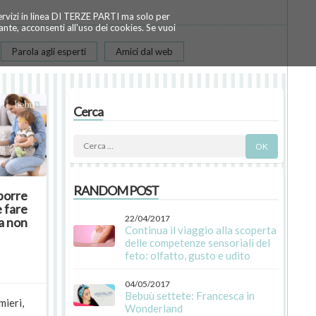
servizi in linea DI TERZE PARTI ma solo per
te, acconsenti all'uso dei cookies. Se vuoi
Parola agli esperti
Amici dal web
Cerca
RANDOM POST
porre
 fare
22/04/2017
da non
Continua il viaggio alla scoperta
delle competenze sensoriali del
feto: olfatto, gusto e udito
04/05/2017
Bebuù settete: Francesca in
mieri,
Wonderland