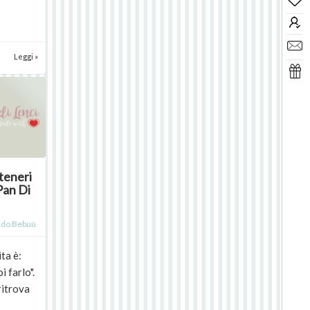
o
Leggi »
 teneri
 Pan Di
do Bebuù
ita è:
i farlo".
ritrova