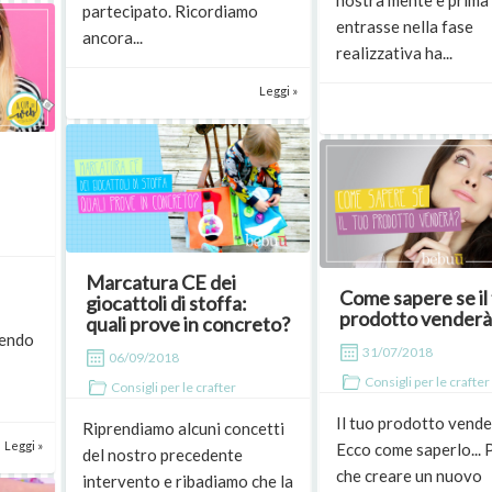
nostra mente e prima
partecipato. Ricordiamo
entrasse nella fase
ancora...
realizzativa ha...
Leggi »
Marcatura CE dei
Come sapere se il
giocattoli di stoffa:
prodotto venderà
quali prove in concreto?
tendo
31/07/2018
06/09/2018
Consigli per le crafter
Consigli per le crafter
Il tuo prodotto vend
Riprendiamo alcuni concetti
Leggi »
Ecco come saperlo... 
del nostro precedente
che creare un nuovo
intervento e ribadiamo che la