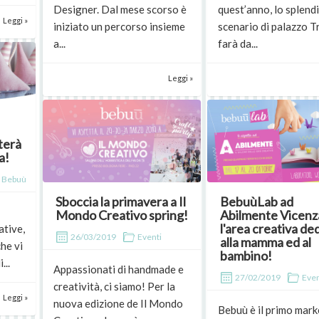
Designer. Dal mese scorso è
quest’anno, lo splend
Leggi »
iniziato un percorso insieme
scenario di palazzo Tr
a...
farà da...
Leggi »
terà
a!
 Bebuù
Sboccia la primavera a Il
BebuùLab ad
Mondo Creativo spring!
Abilmente Vicenz
l'area creativa de
ative,
26/03/2019
Eventi
alla mamma ed al
he vi
bambino!
...
Appassionati di handmade e
27/02/2019
Even
creatività, ci siamo! Per la
Leggi »
nuova edizione de Il Mondo
Bebuù è il primo mark