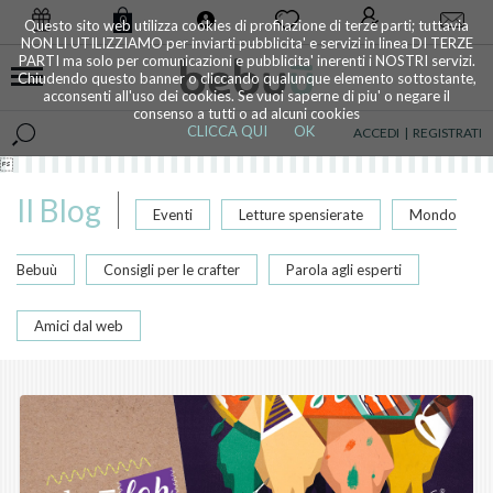
0
Questo sito web utilizza cookies di profilazione di terze parti; tuttavia
NON LI UTILIZZIAMO per inviarti pubblicita' e servizi in linea DI TERZE
PARTI ma solo per comunicazioni e pubblicita' inerenti i NOSTRI servizi.
Chiudendo questo banner o cliccando qualunque elemento sottostante,
acconsenti all'uso dei cookies. Se vuoi saperne di piu' o negare il
consenso a tutti o ad alcuni cookies
CLICCA QUI
OK
ACCEDI
|
REGISTRATI

Il Blog
Eventi
Letture spensierate
Mondo
Bebuù
Consigli per le crafter
Parola agli esperti
Amici dal web