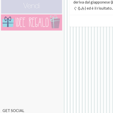
deriva dal giapponese
ぐるみ) ed è il risultato..
GET SOCIAL