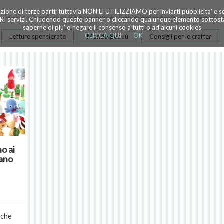
azione di terze parti; tuttavia NON LI UTILIZZIAMO per inviarti pubblicita' e 
TRI servizi. Chiudendo questo banner o cliccando qualunque elemento sottostan
saperne di piu' o negare il consenso a tutti o ad alcuni cookies
CLICCA QUI
OK
Letture spensierate
Mondo Bebuù
Consigli per le crafter
o ai
nano
 che