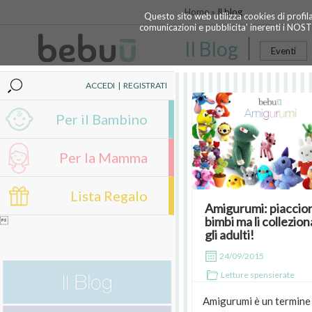
Home »
Il blog
Questo sito web utilizza cookies di profil
comunicazioni e pubblicita' inerenti i NOS
Il Blog
Eventi
ACCEDI
|
REGISTRATI
Per il Bambino
Per la Mamma
Lista Regalo
Amigurumi: piaccion
bimbi ma li collezio

gli adulti!
24/09/2015
Letture spensierate
Amigurumi è un termine